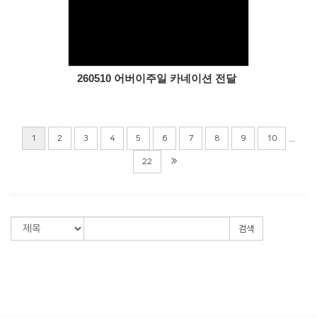
Views
260510 어버이주일 카네이션 전달
...
1
2
3
4
5
6
7
8
9
10
22
검색