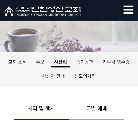
교회 소식
주보
사진첩
속회공과
기부금 영수증
새신자 안내
성도의기업
사역 및 행사
특별 예배