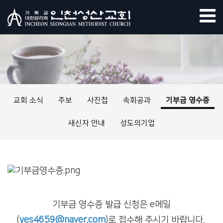
교회 소식
주보
사진첩
속회공과
기부금 영수증
새신자 안내
성도의기업
기부금 영수증 발급 신청은 e메일
(
yes4659@naver.com
)로 접수해 주시기 바랍니다.