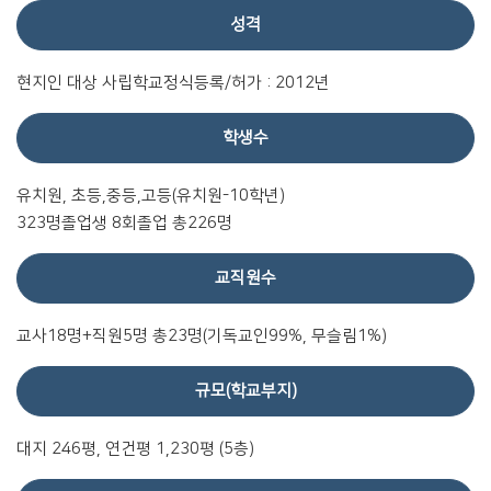
성격
현지인 대상 사립학교정식등록/허가 : 2012년
학생수
유치원, 초등,중등,고등(유치원-10학년)
323명졸업생 8회졸업 총226명
교직원수
교사18명+직원5명 총23명(기독교인99%, 무슬림1%)
규모(학교부지)
대지 246평, 연건평 1,230평 (5층)