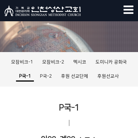
모잠비크-1
모잠비크-2
멕시코
도미니카 공화국
P국-1
P국-2
후원 선교단체
후원선교사
P국-1