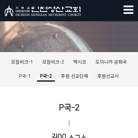
모잠비크-1
모잠비크-2
멕시코
도미니카 공화국
P국-1
P국-2
후원 선교단체
후원선교사
P국-2
김00 ㅅㄱㅅ