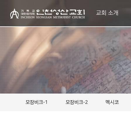
교회 소개
모잠비크-1
모잠비크-2
멕시코