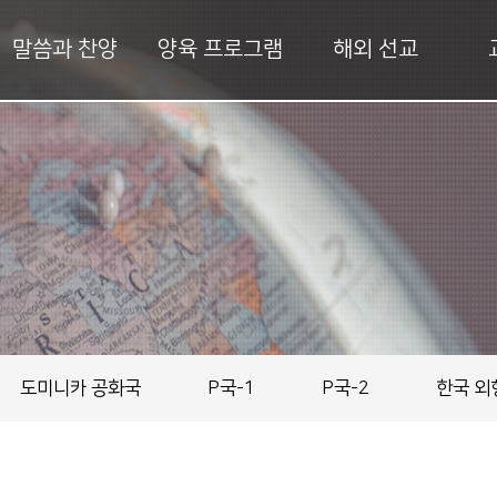
말씀과 찬양
양육 프로그램
해외 선교
도미니카 공화국
P국-1
P국-2
한국 외