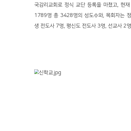
국감리교회로 정식 교단 등록을 마쳤고, 현재 어
1789명 총 3428명의 성도수와, 목회자는 정
생 전도사 7명, 평신도 전도사 3명, 선교사 2