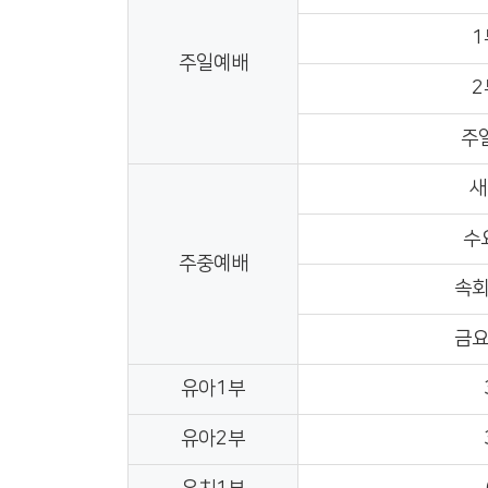
1
주일예배
2
주
새
수
주중예배
속
금
유아1부
유아2부