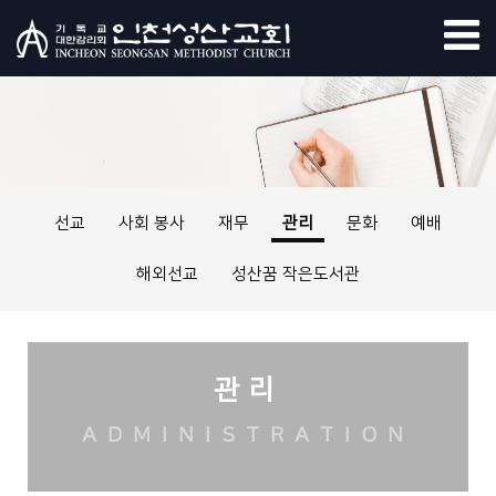
선교
사회 봉사
재무
관리
문화
예배
해외선교
성산꿈 작은도서관
관리
ADMINISTRATION