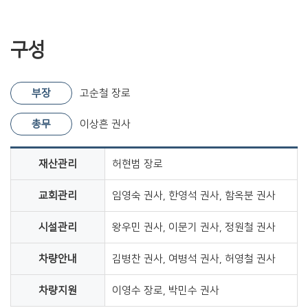
구성
부장
고순철 장로
총무
이상흔 권사
재산관리
허현범 장로
교회관리
임영숙 권사, 한영석 권사, 함옥분 권사
시설관리
왕우민 권사, 이문기 권사, 정원철 권사
차량안내
김병찬 권사, 여병석 권사, 허영철 권사
차량지원
이영수 장로, 박민수 권사