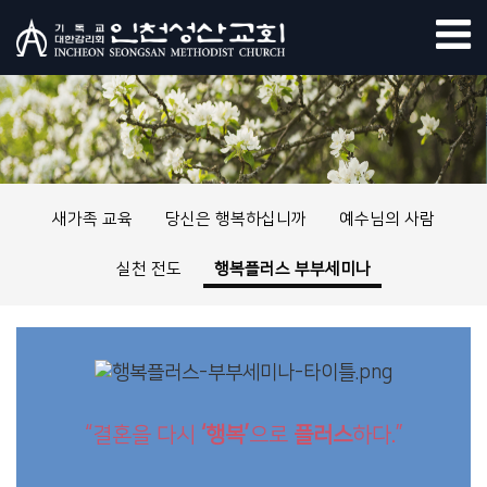
새가족 교육
당신은 행복하십니까
예수님의 사람
실천 전도
행복플러스 부부세미나
“결혼을 다시
‘행복’
으로
플러스
하다.”