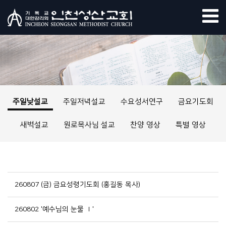
주일낮설교
주일저녁설교
수요성서연구
금요기도회
새벽설교
원로목사님 설교
찬양 영상
특별 영상
260807 (금) 금요성령기도회 (홍길동 목사)
260802 '예수님의 눈물 Ⅰ'