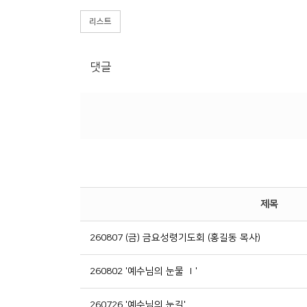
리스트
댓글
제목
260807 (금) 금요성령기도회 (홍길동 목사)
260802 '예수님의 눈물 Ⅰ'
260726 '예수님의 눈길'