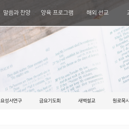
말씀과 찬양
양육 프로그램
해외 선교
수요성서연구
금요기도회
새벽설교
원로목사