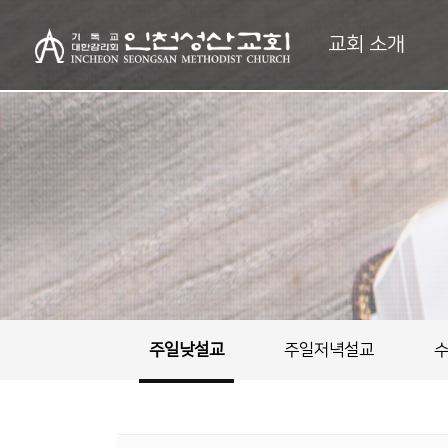
교회 소개
주일낮설교
주일저녁설교